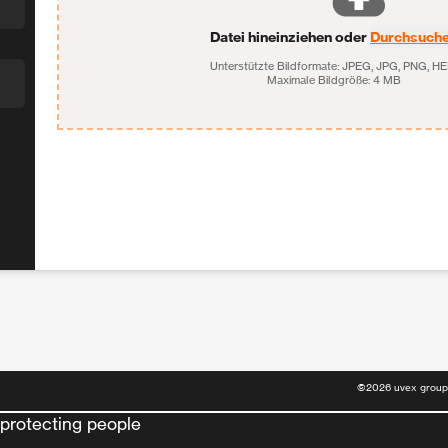
Datei hineinziehen oder
Durchsuch
Unterstützte Bildformate: JPEG, JPG, PNG, HE
Maximale Bildgröße: 4 MB
©
2026
uvex group
protecting people