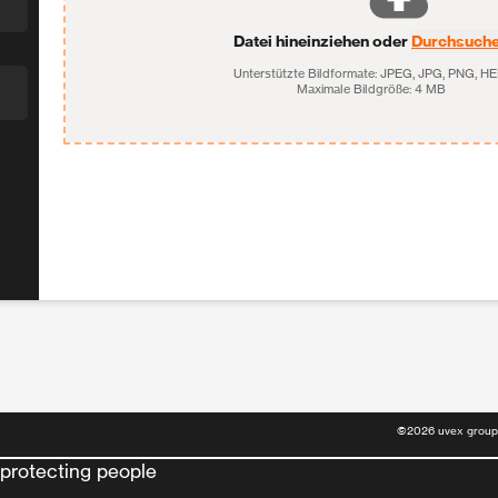
Datei hineinziehen oder
Durchsuch
Unterstützte Bildformate: JPEG, JPG, PNG, HE
Maximale Bildgröße: 4 MB
©
2026
uvex group
protecting people